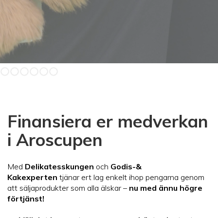
Slide 2 of 6.
Finansiera er medverkan
i Aroscupen
Med
Delikatesskungen
och
Godis-&
Kakexperten
tjänar ert lag enkelt ihop pengarna genom
att säljaprodukter som alla älskar –
nu med ännu högre
förtjänst!