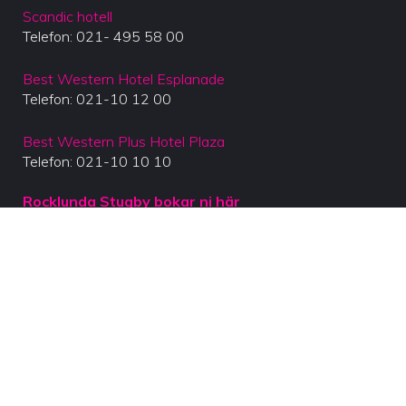
Scandic hotell
Telefon: 021- 495 58 00
Best Western Hotel Esplanade
Telefon: 021-10 12 00
Best Western Plus Hotel Plaza
Telefon: 021-10 10 10
Rocklunda Stugby bokar ni här
Vid Bokning använd kod: rs-ssk så får ni
rabatterade priser
Ledare (V.I.P)
Vad vore idrotten utan ledare? Vad vore