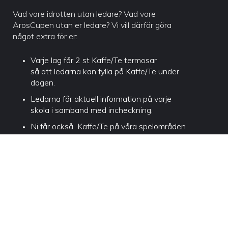
Vad vore idrotten utan ledare? Vad vore
ArosCupen utan er ledare? Vi vill därför göra
något extra för er:
Varje lag får 2 st Kaffe/Te termosar
så att ledarna kan fylla på Kaffe/Te under
dagen.
Ledarna får aktuell information på varje
skola i samband med incheckning.
Ni får också Kaffe/Te på våra spelområden
mot uppvisande av era deltagarband och
Kaffe/Te termos. OBS! 1 st Kaffe/Te åt
gången när ni visar bandet.