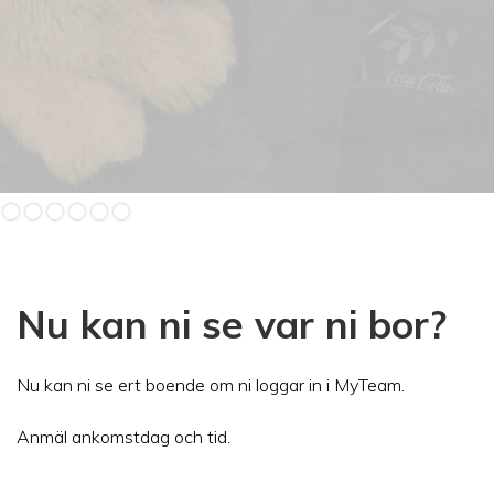
Slide 2 of 6.
Nu kan ni se var ni bor?
Nu kan ni se ert boende om ni loggar in i MyTeam.
Anmäl ankomstdag och tid.