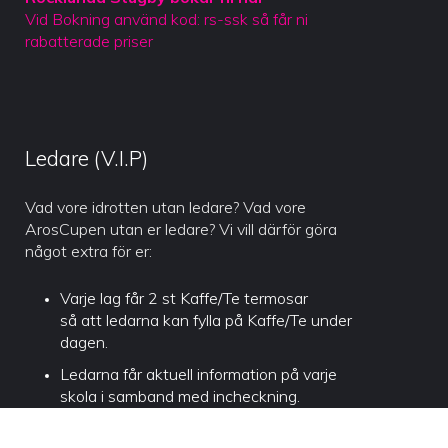
Vid Bokning använd kod: rs-ssk så får ni
rabatterade priser
Ledare (V.I.P)
Vad vore idrotten utan ledare? Vad vore
ArosCupen utan er ledare? Vi vill därför göra
något extra för er:
Varje lag får 2 st Kaffe/Te termosar
så att ledarna kan fylla på Kaffe/Te under
dagen.
Ledarna får aktuell information på varje
skola i samband med incheckning.
Ni får också Kaffe/Te på våra spelområden