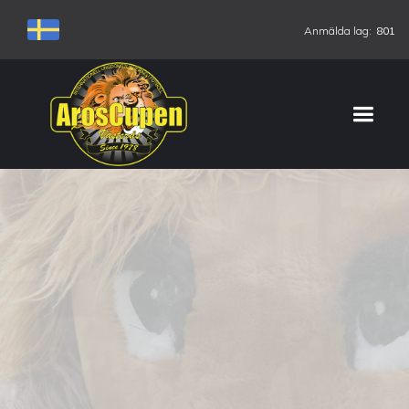
Anmälda lag:
801