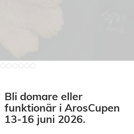
Slide 2 of 6.
Bli domare eller
funktionär i ArosCupen
13-16 juni 2026.