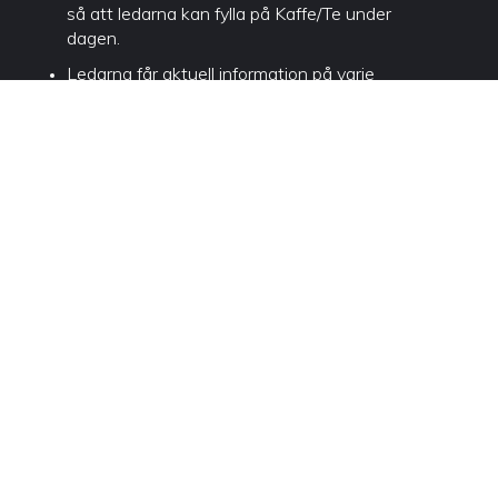
så att ledarna kan fylla på Kaffe/Te under
dagen.
Ledarna får aktuell information på varje
skola i samband med incheckning.
Ni får också Kaffe/Te på våra spelområden
mot uppvisande av era deltagarband och
Kaffe/Te termos. OBS! 1 st Kaffe/Te åt
gången när ni visar bandet.